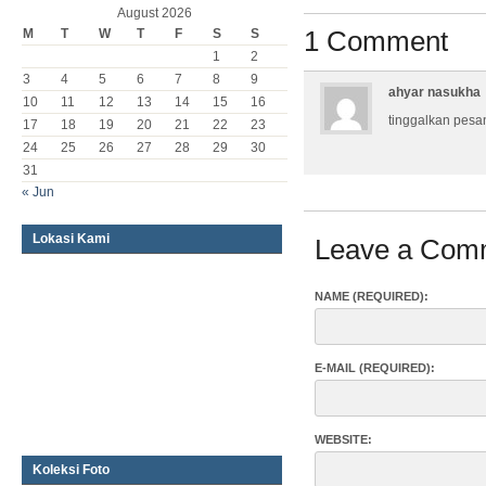
August 2026
1 Comment
M
T
W
T
F
S
S
1
2
3
4
5
6
7
8
9
ahyar nasukha
10
11
12
13
14
15
16
tinggalkan pesan
17
18
19
20
21
22
23
24
25
26
27
28
29
30
31
« Jun
Lokasi Kami
Leave a Com
NAME (REQUIRED):
E-MAIL (REQUIRED):
WEBSITE:
Koleksi Foto