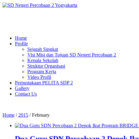
Home
Profile
Sejarah Singkat
Visi Misi dan Tujuan SD Negeri Percobaan 2
Kepala Sekolah
Struktur Organisasi
Program Kerja
Video Profil
Perpustakaan PELITA SDP 2
Gallery
Contact Us
Home
/
2015
/
February
Dua Guru SDN Percobaan 2 Depok Iku