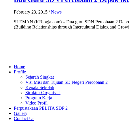
February 23, 2015
/
News
SLEMAN (KRjogja.com) – Dua guru SDN Percobaan 2 Depok Slem
(Building Relationships through Intercultural Dialog and Gro
Home
Profile
Sejarah Singkat
Visi Misi dan Tujuan SD Negeri Percobaan 2
Kepala Sekolah
Struktur Organisasi
Program Kerja
Video Profil
Perpustakaan PELITA SDP 2
Gallery
Contact Us