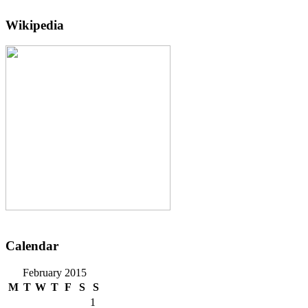
Wikipedia
Calendar
February 2015
M
T
W
T
F
S
S
1