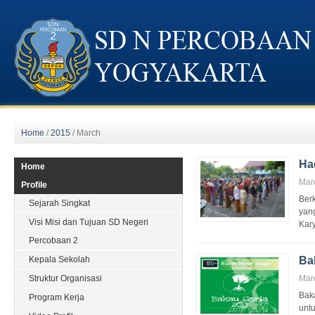
Home
/
2015
/
March
Ha
Home
Mar
Profile
Ber
Sejarah Singkat
yan
Visi Misi dan Tujuan SD Negeri
Kar
Percobaan 2
Kepala Sekolah
Ba
Struktur Organisasi
Mar
Bak
Program Kerja
unt